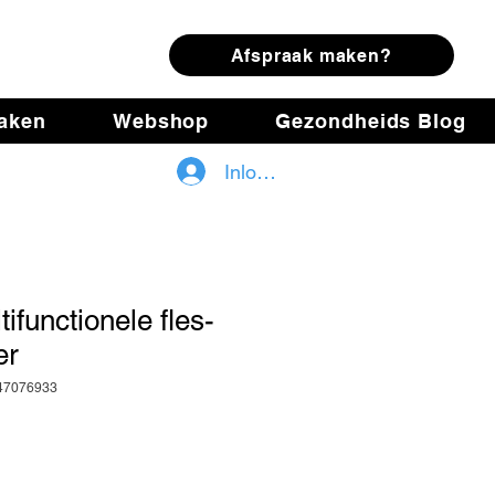
ring
Afspraak maken?
maken
Webshop
Gezondheids Blog
Inloggen
ifunctionele fles-
er
347076933