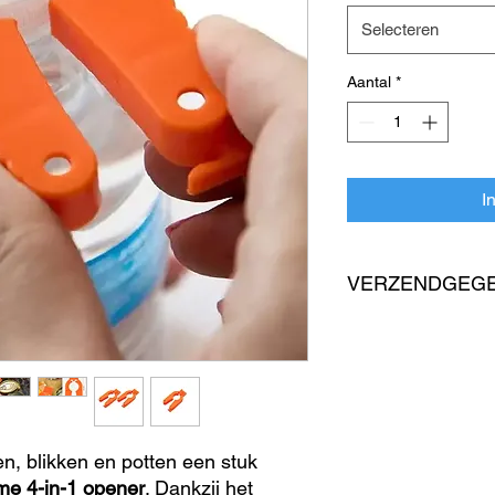
Selecteren
Aantal
*
I
VERZENDGEG
Verzending vanuit ex
Dit product wordt zor
verzonden vanuit een
levertijd iets langer z
voorraad verzenden.
Verwerkingstijd:
mees
n, blikken en potten een stuk
Verwachte levertijd:
6
me 4-in-1 opener
. Dankzij het
Bestel je meerdere p