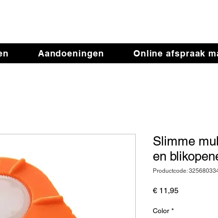
iotherapie de Verande
en
Aandoeningen
Online afspraak 
Slimme mult
en blikopen
Productcode: 3256803
Prijs
€ 11,95
Color
*