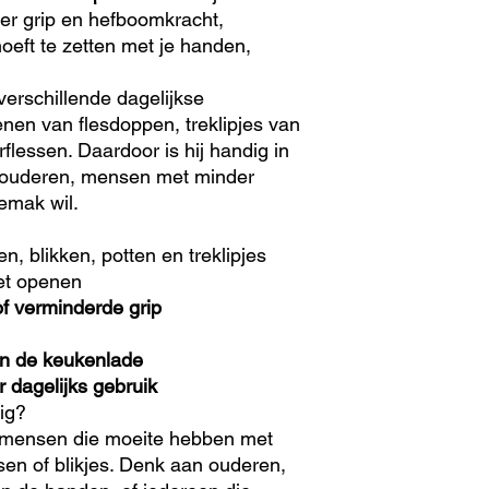
eer grip en hefboomkracht,
voorkomen dat je bes
oeft te zetten met je handen,
wordt geleverd, bijv
bestelling uit onze 
product vanuit een e
verschillende dagelijkse
nen van flesdoppen, treklipjes van
flessen. Daardoor is hij handig in
r ouderen, mensen met minder
gemak wil.
n, blikken, potten en treklipjes
et openen
 of verminderde grip
in de keukenlade
 dagelijks gebruik
dig?
r mensen die moeite hebben met
sen of blikjes. Denk aan ouderen,