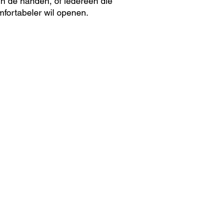
n de handen, of iedereen die
mfortabeler wil openen.