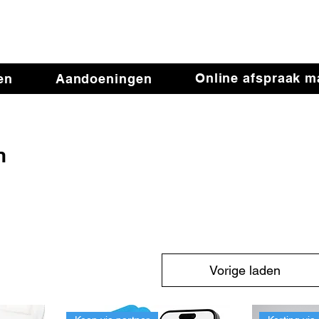
iotherapie de Verande
Online afspraak 
en
Aandoeningen
n
Vorige laden