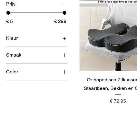
Prijs
€ 5
€ 299
Kleur
Smaak
Color
Orthopedisch Zitkusse
1pcs
Staartbeen, Bekken en 
2pcs
30CM Black
Prijs
€ 72,95
30CM Blue
30CM Green
30CM Pink