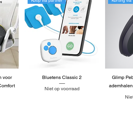
Koop via partner
Korting via 
n voor
Bluetens Classic 2
Glimp Peb
Comfort
ademhalen m
Niet op voorraad
Nie