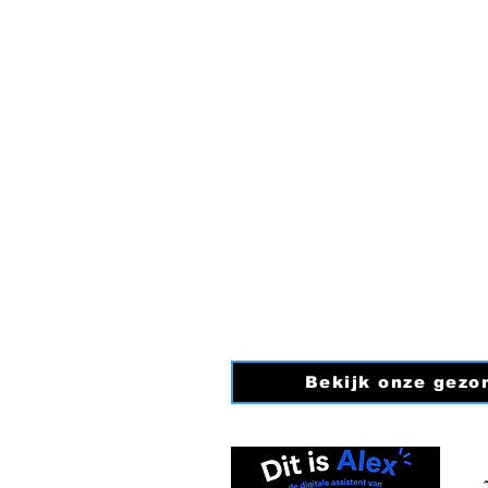
Light grey
Matcha green
Algemeen telefoonnumm
Navy Blue
0850607651
pink
Pink
E-mail:
Info@fysiotherap
PURPLE
Purple
KVK nummer: 9171230
purple
BTW nummer: NL00491
Bekijk onze gezo