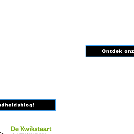
Donderdag: 08:
er:
Vrijdag: 08:0
Zaterdag: Ge
Zondag: Ge
iedeverandering.nl
Ontdek onz
0
0342B98
ndheidsblog!