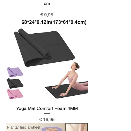
cm
Prijs
€ 9,95
Yoga Mat Comfort Foam 4MM
Prijs
€ 16,95