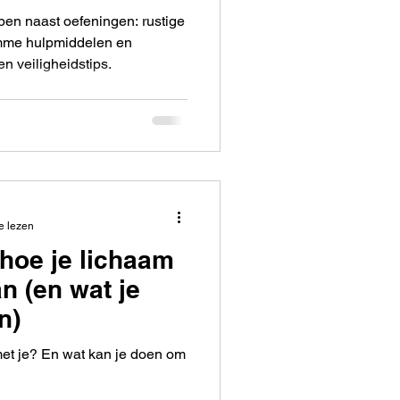
pen naast oefeningen: rustige
limme hulpmiddelen en
n veiligheidstips.
e lezen
 hoe je lichaam
an (en wat je
n)
met je? En wat kan je doen om