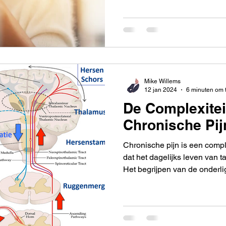
Mike Willems
12 jan 2024
6 minuten om 
De Complexitei
Chronische Pij
Chronische pijn is een comp
dat het dagelijks leven van t
Het begrijpen van de onder
chronische pijn is essentiee
te ontwikkelen en het lijden
te verlichten. In dit artikel z
sleutelbegrippen verkennen d