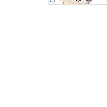
Fysiotherapie d
Witte de Withstraat 57 U
3342 TV
Hendrik-Ido-Ambacht
Algemeen telefoonnumm
0850607651