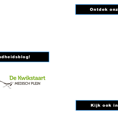
iedeverandering.nl
Ontdek onz
0
0342B98
ndheidsblog!
Kijk ook i