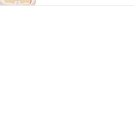
begrijpen van chronische pijn:
centrale sensitisatie, allodyn
e Verandering
Open
nit 12a
Maandag: 08:0
Dinsdag: 08:0
Woensdag: 09:
Donderdag: 08:
er:
Vrijdag: 08:0
Zaterdag: Ge
Zondag: Ge