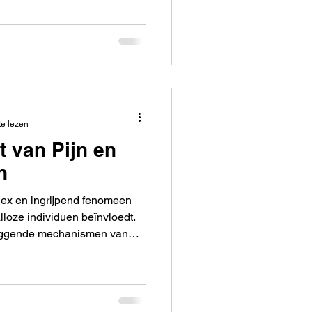
te lezen
t van Pijn en
n
lex en ingrijpend fenomeen
alloze individuen beïnvloedt.
liggende mechanismen van
l om effectieve behandelingen
 van degenen die eraan lijden
ullen we enkele
ie centraal staan in het