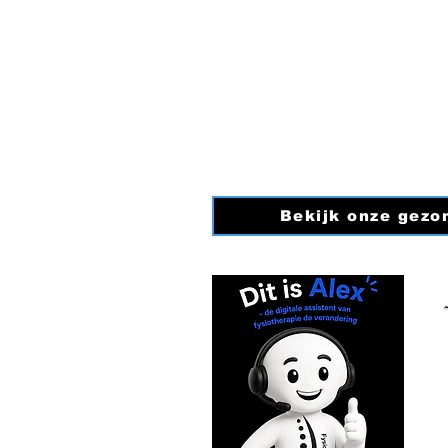
E-mail:
Info@fysiotherap
KVK nummer: 9171230
BTW nummer: NL00491
Bekijk onze gezo