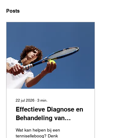
Posts
22 jul 2026
∙
3
min.
Effectieve Diagnose en
Behandeling van
Tenniselleboog met
Wat kan helpen bij een
Echografie en
tenniselleboog? Denk