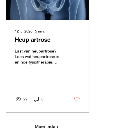
betekent niet dat de pijn
“tussen de oren” zit. De...
12 jul 2026
∙
5
min.
Heup artrose
Last van heupartrose?
Lees wat heupartrose is
en hoe fysiotherapie,
oefeningen,
beweegadvies, voeding en
pijnmanagement u kunnen
helpen om actief te blijven.
Fysiotherapie in Hendrik-
Ido-Ambacht kan helpen.
22
0
Meer laden