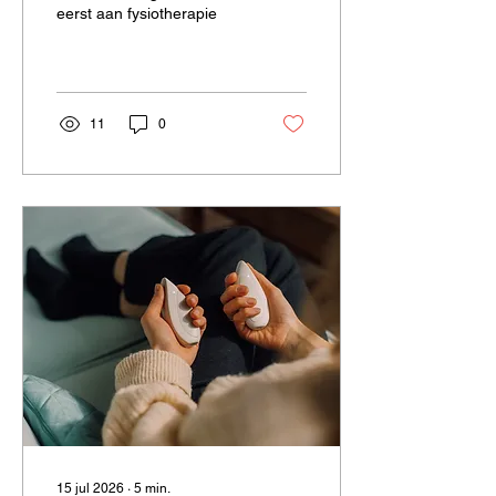
eerst aan fysiotherapie
Persoonlijke Aanpak
11
0
15 jul 2026
∙
5
min.