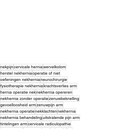
nekpijn
cervicale hernia
wervelkolom
herstel nekhernia
operatie of niet
oefeningen nekhernia
neurochirurgie
fysiotherapie nekhernia
krachtsverlies arm
hernia operatie nek
nekhernia opereren
nekhernia zonder operatie
zenuwbeknelling
gevoelloosheid arm
zenuwpijn arm
nekhernia operatie
nekklachten
nekhernia
nekhernia behandeling
uitstralende pijn arm
tintelingen arm
cervicale radiculopathie