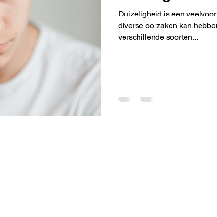
Duizeligheid is een veelvo
diverse oorzaken kan hebben
verschillende soorten...
e Verandering
Open
nit 12a
Maandag: 08:0