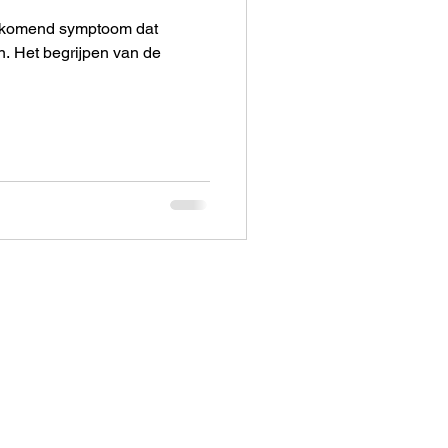
orkomend symptoom dat
. Het begrijpen van de
ingstijden
0 - 17:30 uur