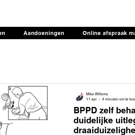
iotherapie de Verande
en
Aandoeningen
Online afspraak 
Mike Willems
11 apr
4 minuten om te lez
BPPD zelf beh
duidelijke uitle
draaiduizelighe