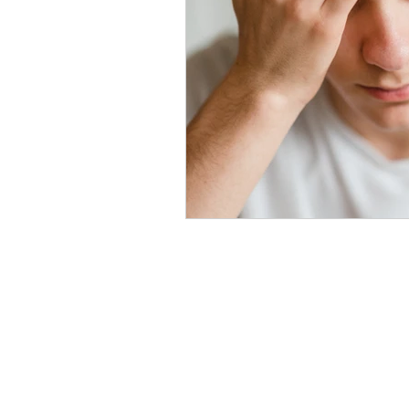
Fysiotherapie d
Witte de Withstraat 57 U