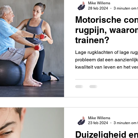
Mike Willems
28 feb 2024
3 minuten om 
Motorische con
rugpijn, waaro
trainen?
Lage rugklachten of lage ru
probleem dat een aanzienlij
kwaliteit van leven en het 
dagelijkse activiteiten uit te
van het begrijpen en behand
het concept van motorische c
rugspieren. Motorische contro
vermogen van het centrale ze
van spieren te coördineren
Mike Willems
23 feb 2024
3 minuten om 
Duizeligheid 