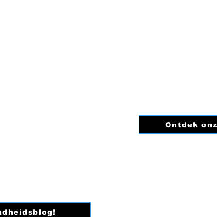
Dinsdag: 08:0
Woensdag: 09:
Donderdag: 08:
er:
Vrijdag: 08:0
Zaterdag: Ge
Zondag: Ge
iedeverandering.nl
Ontdek onz
0
0342B98
ndheidsblog!