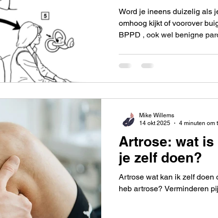
omdraaien
Word je ineens duizelig als j
omhoog kijkt of voorover bu
BPPD , ook wel benigne paro
genoemd. BPPD of Duizelighe
mogelijk! Dit is een vervele
vorm van duizeligheid. Bij 
van draaiduizeligheid, vaak
maximaal ongeveer een minu
misselijk van. Wat is BPPD?
Mike Willems
14 okt 2025
4 minuten om t
Artrose: wat is
je zelf doen?
Artrose wat kan ik zelf doen 
heb artrose? Verminderen pij