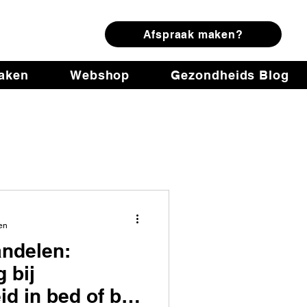
ring
Afspraak maken?
maken
Webshop
Gezondheids Blog
en
andelen:
g bij
id in bed of bij