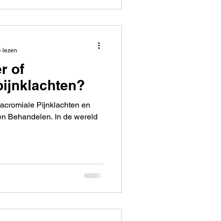
e lezen
r of
ijnklachten?
acromiale Pijnklachten en
en Behandelen. In de wereld