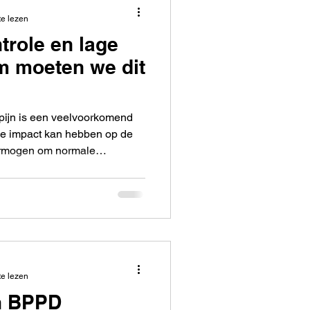
te lezen
trole en lage
m moeten we dit
gpijn is een veelvoorkomend
ke impact kan hebben op de
vermogen om normale
 voeren. Een belangrijk aspect
elen van lage rugklachten is
ontrole van de lage
le verwijst naar het
nuwstelsel om de activiteit
 om gewenste bewegingen te
te lezen
en BPPD