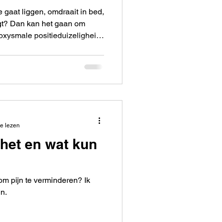
e gaat liggen, omdraait in bed,
igt? Dan kan het gaan om
xysmale positieduizeligheid
id zelf behandelen is zeker
nde, maar meestal onschuldige
BPPD ontstaan korte aanvallen
 van enkele seconden tot
ut. Soms word je er ook
 In je evenw
e lezen
 het en wat kun
om pijn te verminderen? Ik
n.