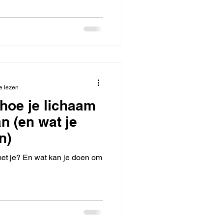
e lezen
 hoe je lichaam
an (en wat je
n)
met je? En wat kan je doen om