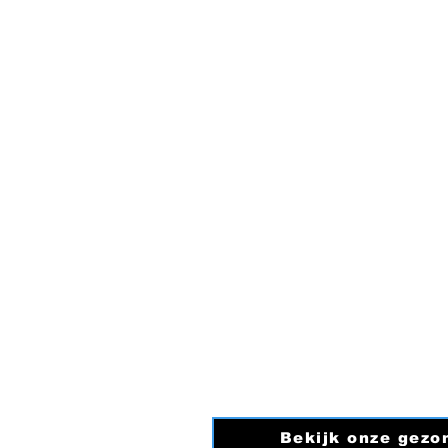
3342 TV
Hendrik-Ido-Ambacht
Algemeen telefoonnumm
0850607651
E-mail:
Info@fysiotherap
KVK nummer: 9171230
BTW nummer: NL00491
Bekijk onze gezo